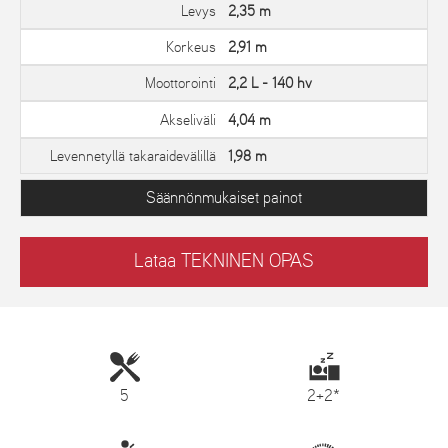
Levys
2,35 m
Korkeus
2,91 m
Moottorointi
2,2 L - 140 hv
Akseliväli
4,04 m
Levennetyllä takaraidevälillä
1,98 m
Säännönmukaiset painot
Lataa TEKNINEN OPAS
5
2+2*