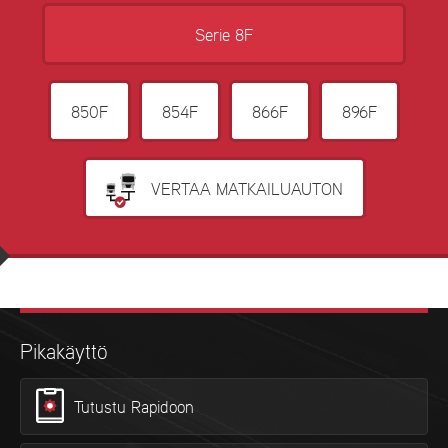
Serie 8F
850F
854F
866F
896F
VERTAA MATKAILUAUTON
Pikakäyttö
Tutustu Rapidoon