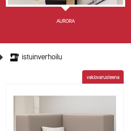
AURORA
istuinverhoilu
vakiovarusteena