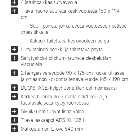
4 istuinpaikkaa turvavyöllä
Tilava huone suurella keskivuoteella 150 x 194
cm:
- Suuri porras, jonka avulla vuoteeseen pääsee
ilman tikkaita
- Kokoon taitettava keskivuoteen pohja
L-muotoinen penkki ja taitettava pöytä
Säilytyskolot pitokuminauhalla oleskelutilan
yläpuolella
2 hengen varavuode 90 x 175 cm ruokailutilassa
ja ohjaamon kokoontaitettava vuode 145 x 190 cm
DUO'SPACE-kylpyhuone tilan optimoimiseksi
Korkea huonekalu 2 ovella sekä peilillä ja
taustavalaisulla kylpyhuoneessa
Sivuikkunat tuovat lisää valoa
Tilava jääkaappi AES XL 135 L
Matkustamon L-ovi: 540 mm