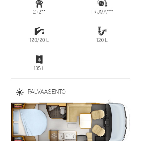
2+2**
TRUMA***
120/20 L
120 L
135 L
PÄLVÄASENTO