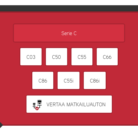
Serie C
C03
C50
C55
C66
C86
C55i
C86i
VERTAA MATKAILUAUTON