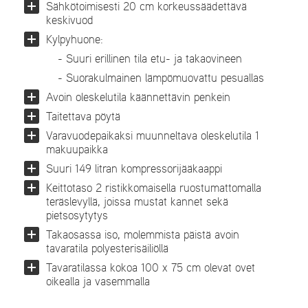
Sähkötoimisesti 20 cm korkeussäädettävä
keskivuod
Kylpyhuone:
- Suuri erillinen tila etu- ja takaovineen
- Suorakulmainen lämpömuovattu pesuallas
Avoin oleskelutila käännettävin penkein
Taitettava pöytä
Varavuodepaikaksi muunneltava oleskelutila 1
makuupaikka
Suuri 149 litran kompressorijääkaappi
Keittotaso 2 ristikkomaisella ruostumattomalla
teräslevyllä, joissa mustat kannet sekä
pietsosytytys
Takaosassa iso, molemmista päistä avoin
tavaratila polyesterisäiliöllä
Tavaratilassa kokoa 100 x 75 cm olevat ovet
oikealla ja vasemmalla