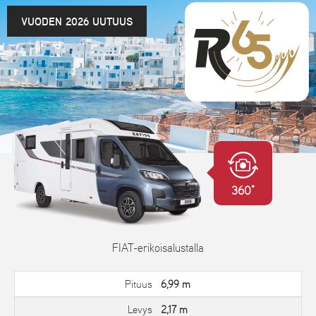
VUODEN 2026 UUTUUS
360°
FIAT-erikoisalustalla
Pituus
6,99 m
Levys
2,17 m