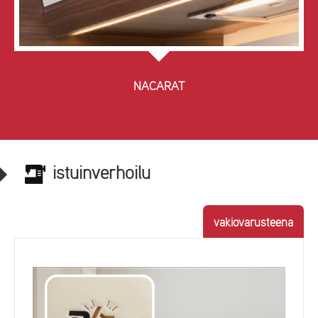
NACARAT
istuinverhoilu
vakiovarusteena