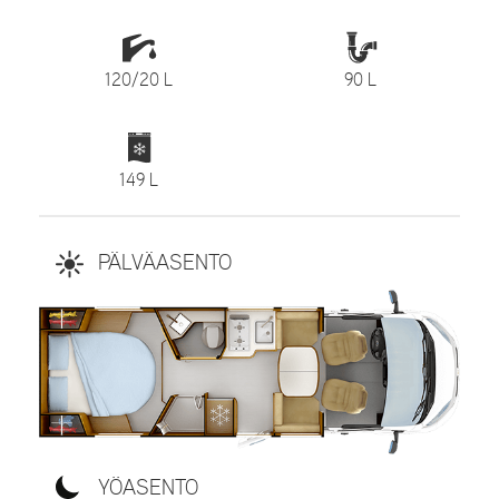
120/20 L
90 L
149 L
PÄLVÄASENTO
YÖASENTO