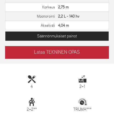
Korkeus
2,75 m
Moottorointi
2,2 L - 140 hv
Akseliväli
4,04 m
Säännönmukaiset painot
Lataa TEKNINEN OPAS
4
2+1
2+2**
TRUMA***