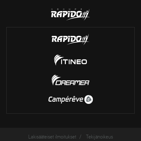
Lakisääteiset ilmoitukset
/
Tekijänoikeus