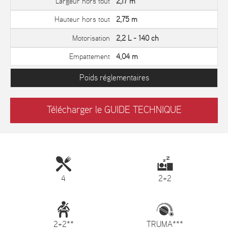
Largeur hors tout
2,17 m
Hauteur hors tout
2,75 m
Motorisation
2,2 L - 140 ch
Empattement
4,04 m
Poids réglementaires
Télécharger le GUIDE TECHNIQUE
4
2+2
2+2**
TRUMA***