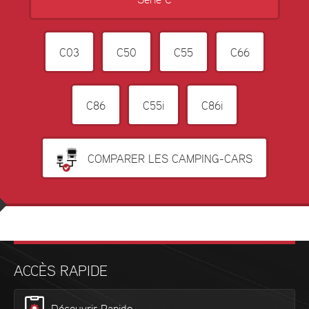
Série C
C03
C50
C55
C66
C86
C55i
C86i
COMPARER LES CAMPING-CARS
ACCÈS RAPIDE